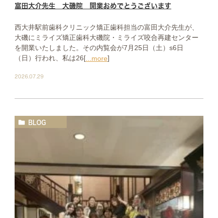
富田大介先生 大磯院 開業おめでとうございます
西大井駅前歯科クリニック矯正歯科担当の富田大介先生が、
大磯にミライズ矯正歯科大磯院・ミライズ咬合再建センター
を開業いたしました。その内覧会が7月25日（土）s6日
（日）行われ、私は26[
]
...more
2026.07.29
BLOG