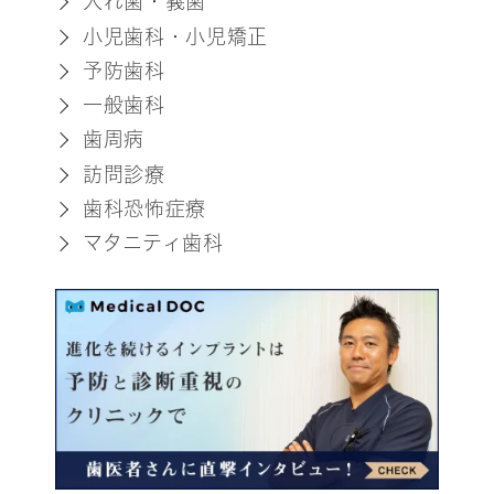
入れ歯・義歯
小児歯科・小児矯正
予防歯科
一般歯科
歯周病
訪問診療
歯科恐怖症療
マタニティ歯科